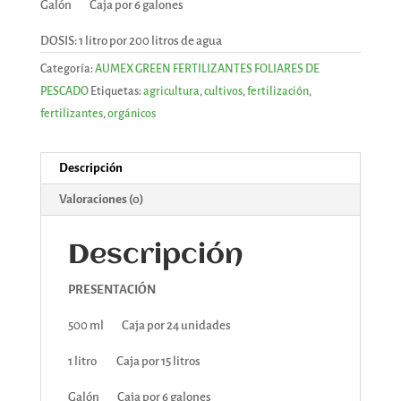
Galón Caja por 6 galones
DOSIS: 1 litro por 200 litros de agua
Categoría:
AUMEX GREEN FERTILIZANTES FOLIARES DE
PESCADO
Etiquetas:
agricultura
,
cultivos
,
fertilización
,
fertilizantes
,
orgánicos
Descripción
Valoraciones (0)
Descripción
PRESENTACIÓN
500 ml Caja por 24 unidades
1 litro Caja por 15 litros
Galón Caja por 6 galones