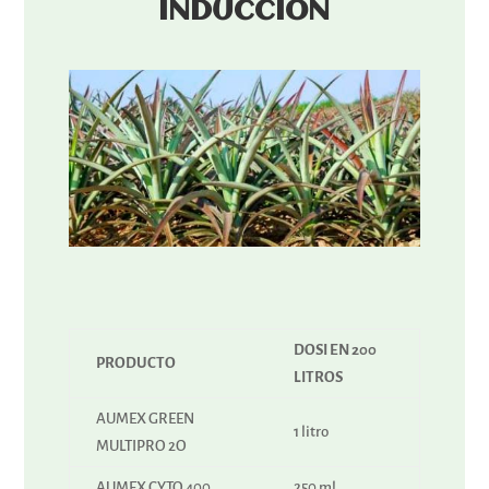
INDUCCIÓN
DOSI EN 200
PRODUCTO
LITROS
AUMEX GREEN
1 litro
MULTIPRO 2O
AUMEX CYTO 400
250 ml