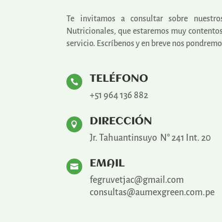
Te invitamos a consultar sobre nuestr
Nutricionales, que estaremos muy contentos
servicio.
Escríbenos y en breve nos pondremos
TELÉFONO

+51 964 136 882
DIRECCIÓN

Jr. Tahuantinsuyo N° 241 Int. 20
EMAIL

fegruvetjac@gmail.com
consultas@aumexgreen.com.pe