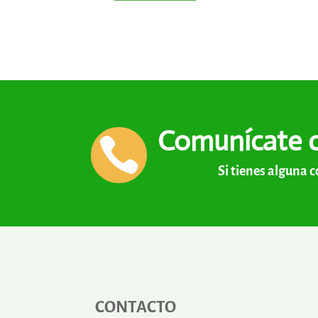
Comunícate 

Si tienes alguna 
CONTACTO