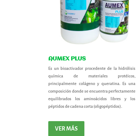
AUMEX PLUS
Es un bioactivador procedente de la hidrólisis
química de materiales protéicos,
principalmente colágeno y queratina. Es una
composición donde se encuentra perfectamente
equilibrados los aminoácidos libres y los
péptidos de cadena corta (oligopéptidos).
VER MÁS