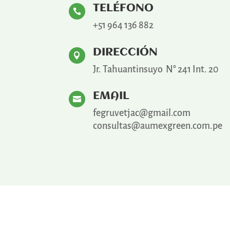
TELÉFONO

+51 964 136 882
DIRECCIÓN

Jr. Tahuantinsuyo N° 241 Int. 20
EMAIL

fegruvetjac@gmail.com
consultas@aumexgreen.com.pe