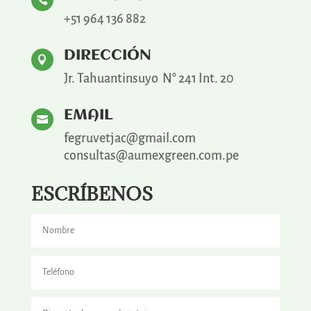

+51 964 136 882
DIRECCIÓN

Jr. Tahuantinsuyo N° 241 Int. 20
EMAIL

fegruvetjac@gmail.com
consultas@aumexgreen.com.pe
ESCRÍBENOS