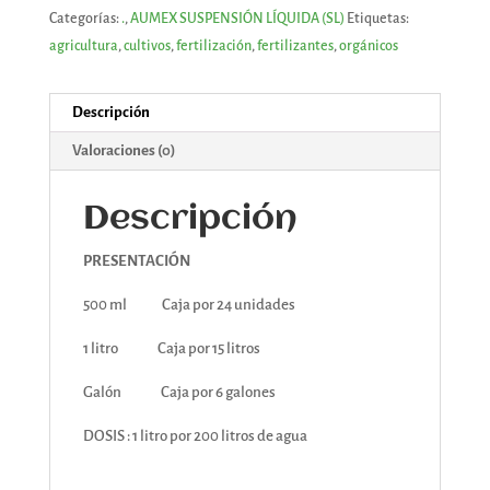
Categorías:
.
,
AUMEX SUSPENSIÓN LÍQUIDA (SL)
Etiquetas:
agricultura
,
cultivos
,
fertilización
,
fertilizantes
,
orgánicos
Descripción
Valoraciones (0)
Descripción
PRESENTACIÓN
500 ml Caja por 24 unidades
1 litro Caja por 15 litros
Galón Caja por 6 galones
DOSIS : 1 litro por 200 litros de agua